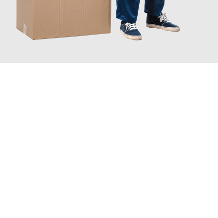
JETZT ANFRAGEN
Erleben Sie mit Umzugsmeister Traugott Neuss, wie
einfach und
stressfrei Ihr Umzug Neuss Perpignan
sein kann. Unser
Expertenteam steht bereit, um Ihnen einen reibungslosen
Übergang in Ihr neues Zuhause zu garantieren.
Jetzt
unverbindliches Angebot
erhalten &