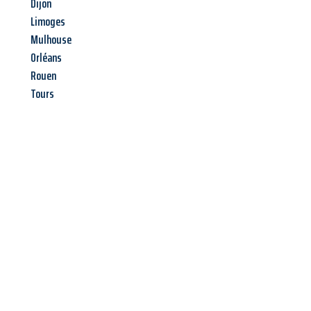
Dijon
Limoges
Mulhouse
Orléans
Rouen
Tours
Jetzt anfragen &
Angebot
mit Best-Preis
erhalten!
Schicken Sie uns jetzt Ihre unverbindliche Anfrage und sichern
Sie sich Ihr
individuelles Umzugsangebot für Ihr Anliegen in
Neuss
zum Best-Preis! Nutzen Sie die Gelegenheit für einen
stressfreien Umzug
mit maximalem Komfort: