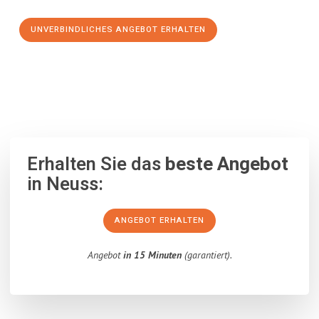
UNVERBINDLICHES ANGEBOT ERHALTEN
100% unverbindlich
– Garantiert eine Antwort
innerhalb von 15
Minuten
.
Erhalten Sie das
beste Angebot
in Neuss:
ANGEBOT ERHALTEN
Angebot
in 15 Minuten
(garantiert).