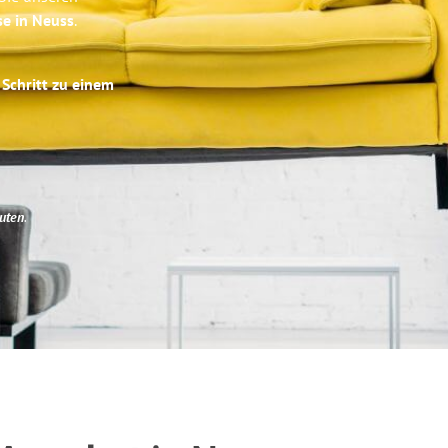
se in Neuss
.
 Schritt zu einem
uten
.