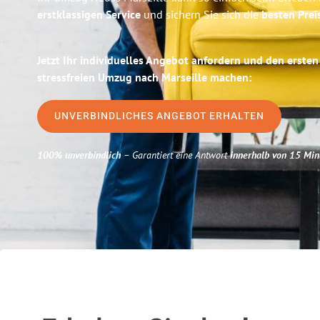
erstklassigen Service
und sichern Sie sich die
besten Prei
Jetzt Ihr individuelles Angebot anfordern und den ersten
stressfreien Umzug nach Marseille machen:
UNVERBINDLICHES ANGEBOT ERHALTEN
100% unverbindlich
– Garantiert eine Antwort
innerhalb von 15 Min