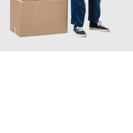
JETZT ANFRAGEN
Erleben Sie mit Umzugsmeister Traugott Neuss, wie
einfach und
stressfrei Ihr Umzug Neuss Nyíregyháza
sein kann. Unser
Expertenteam steht bereit, um Ihnen einen reibungslosen
Übergang in Ihr neues Zuhause zu garantieren.