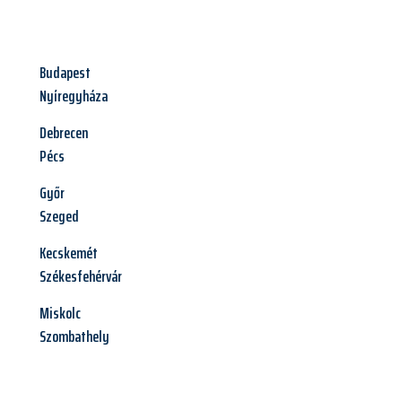
Budapest
Nyíregyháza
Debrecen
Pécs
Győr
Szeged
Kecskemét
Székesfehérvár
Miskolc
Szombathely