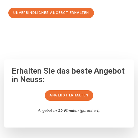
UNVERBINDLICHES ANGEBOT ERHALTEN
100% unverbindlich
– Garantiert eine Antwort
innerhalb von 15
Minuten
.
Erhalten Sie das
beste Angebot
in Neuss:
ANGEBOT ERHALTEN
Angebot
in 15 Minuten
(garantiert).