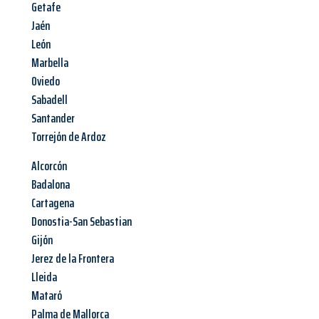
Getafe
Jaén
León
Marbella
Oviedo
Sabadell
Santander
Torrejón de Ardoz
Alcorcón
Badalona
Cartagena
Donostia-San Sebastian
Gijón
Jerez de la Frontera
Lleida
Mataró
Palma de Mallorca