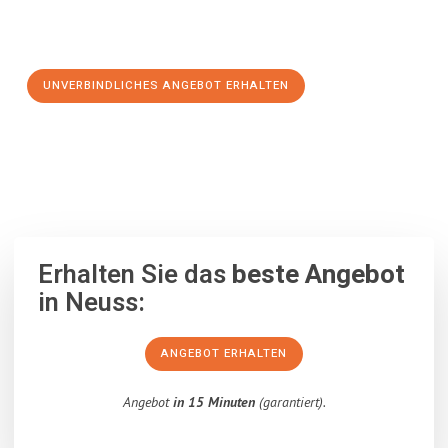
Schritt zu einem stressfreien Umzug nach San Cristóbal de
la Laguna machen:
UNVERBINDLICHES ANGEBOT ERHALTEN
100% unverbindlich
– Garantiert eine Antwort
innerhalb von 15
Minuten
.
Erhalten Sie das
beste Angebot
in Neuss:
ANGEBOT ERHALTEN
Angebot
in 15 Minuten
(garantiert).