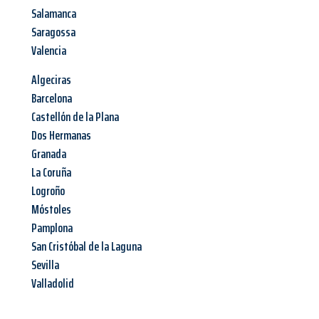
Salamanca
Saragossa
Valencia
Algeciras
Barcelona
Castellón de la Plana
Dos Hermanas
Granada
La Coruña
Logroño
Móstoles
Pamplona
San Cristóbal de la Laguna
Sevilla
Valladolid