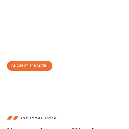
Erleben Sie mit Umzugsmeister Traugott Neuss, wie
einfach und
stressfrei Ihr Umzug Neuss San Cristóbal de la Laguna
sein
kann. Unser Expertenteam steht bereit, um Ihnen einen
reibungslosen Übergang in Ihr neues Zuhause zu garantieren.
Jetzt
unverbindliches Angebot
erhalten &
100€ sparen:
ANGEBOT ERHALTEN
+4915792653371
INFORMATIONEN