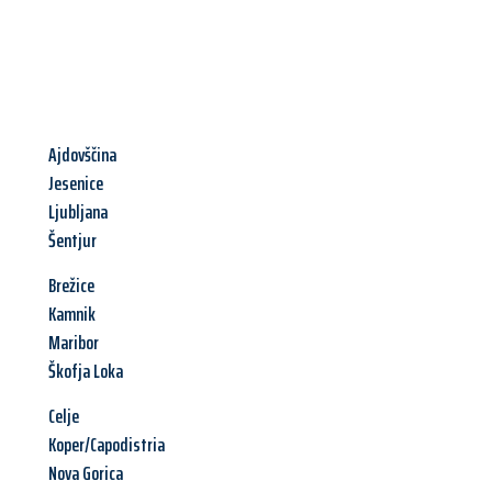
Ajdovščina
Jesenice
Ljubljana
Šentjur
Brežice
Kamnik
Maribor
Škofja Loka
Celje
Koper/Capodistria
Nova Gorica