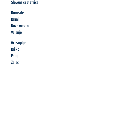
Slovenska Bistrica
Domžale
Kranj
Novo mesto
Velenje
Grosuplje
Krško
Ptuj
Žalec
Jetzt anfragen &
Angebot
mit Best-Preis
erhalten!