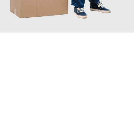
JETZT ANFRAGEN
Erleben Sie mit Umzugsmeister Traugott Neuss, wie
einfach und
stressfrei Ihr Umzug Neuss Jesenice
sein kann. Unser
Expertenteam steht bereit, um Ihnen einen reibungslosen
Übergang in Ihr neues Zuhause zu garantieren.
Jetzt
unverbindliches Angebot
erhalten &
100€ sparen: