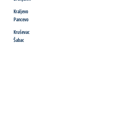
Kraljevo
Pancevo
Kruševac
Šabac
Jetzt anfragen &
Angebot
mit Best-Preis
erhalten!
Schicken Sie uns jetzt Ihre unverbindliche Anfrage und sichern
Sie sich Ihr
individuelles Umzugsangebot für Ihr Anliegen in
Neuss
zum Best-Preis! Nutzen Sie die Gelegenheit für einen
stressfreien Umzug
mit maximalem Komfort: