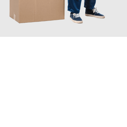
JETZT ANFRAGEN
Erleben Sie mit Umzugsmeister Traugott Neuss, wie
einfach und
stressfrei Ihr Umzug Neuss Kruševac
sein kann. Unser
Expertenteam steht bereit, um Ihnen einen reibungslosen
Übergang in Ihr neues Zuhause zu garantieren.
Jetzt
unverbindliches Angebot
erhalten &