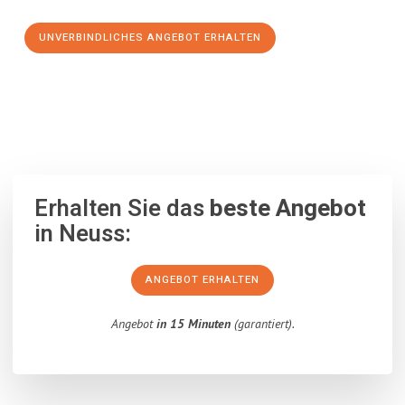
UNVERBINDLICHES ANGEBOT ERHALTEN
100% unverbindlich
– Garantiert eine Antwort
innerhalb von 15
Minuten
.
Erhalten Sie das
beste Angebot
in Neuss:
ANGEBOT ERHALTEN
Angebot
in 15 Minuten
(garantiert).