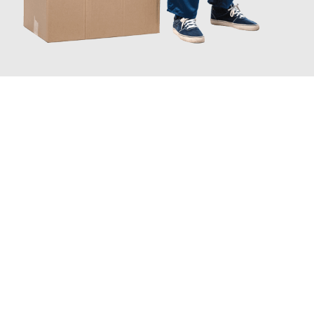
JETZT ANFRAGEN
Erleben Sie mit Umzugsmeister Traugott Neuss, wie
einfach und
stressfrei Ihr Umzug Neuss Shauliai
sein kann. Unser
Expertenteam steht bereit, um Ihnen einen reibungslosen
Übergang in Ihr neues Zuhause zu garantieren.
Jetzt
unverbindliches Angebot
erhalten &
100€ sparen: